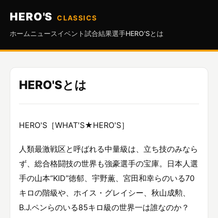
HERO'S
CLASSICS
ホーム
ニュース
イベント
試合結果
選手
HERO'Sとは
HERO'Sとは
HERO'S［WHAT'S★HERO'S］
人類最激戦区と呼ばれる中量級は、立ち技のみなら
ず、総合格闘技の世界も強豪選手の宝庫。日本人選
手の山本“KID”徳郁、宇野薫、宮田和幸らのいる70
キロの階級や、ホイス・グレイシー、秋山成勲、
B.J.ペンらのいる85キロ級の世界一は誰なのか？