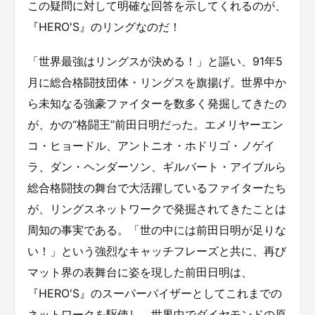
この疑問に対して明確な回答を示してくれるのが、
『HERO'S』のリングなのだ！
「世界最強はリングスが決める！」と謳い、91年5
月に総合格闘技団体・リングスを旗揚げ。世界中か
ら未知なる強豪ファイターを数多く発掘してきたの
が、かの“格闘王”前田日明だった。エメリヤーエン
コ・ヒョードル、アントニオ・ホドリゴ・ノゲイ
ラ、ダン・ヘンダーソン、ギルバート・アイブルら
総合格闘技の舞台で大活躍しているファイターたち
が、リングスネットワークで発掘されてきたことは
周知の事実である。「世の中には前田日明が足りな
い！」という強烈なキャッチフレーズと共に、再び
マット界の表舞台に姿を現した前田日明は、
『HERO'S』のスーパーバイザーとしてこれまでの
ネットワークを駆使し、世界中でダイヤモンドの原