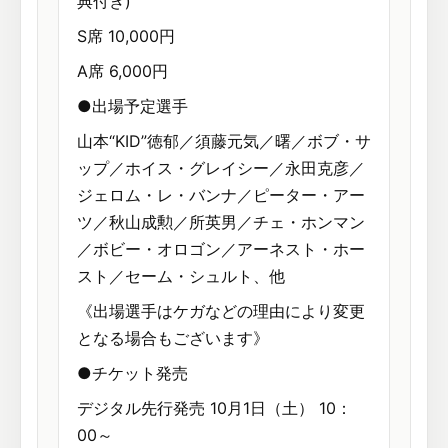
典付き)
S席 10,000円
A席 6,000円
●出場予定選手
山本“KID”徳郁／須藤元気／曙／ボブ・サ
ップ／ホイス・グレイシー／永田克彦／
ジェロム・レ・バンナ／ピーター・アー
ツ／秋山成勲／所英男／チェ・ホンマン
／ボビー・オロゴン／アーネスト・ホー
スト／セーム・シュルト、他
《出場選手はケガなどの理由により変更
となる場合もございます》
●チケット発売
デジタル先行発売 10月1日（土） 10：
00～