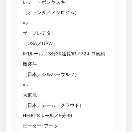
レミー・ボンヤスキー
（オランダ／メジロジム）
vs
ザ・プレデター
（USA／UPW）
K-1ルール／3分3R延長1R／72キロ契約
魔裟斗
（日本／シルバーウルフ）
vs
大東旭
（日本／チーム・クラウド）
HERO'Sルール／5分3R
ピーター･アーツ