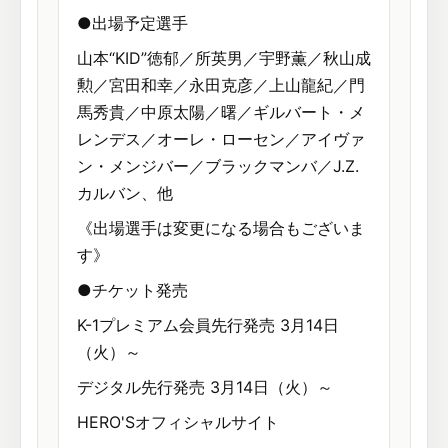
●出場予定選手
山本“KID”徳郁／所英男／宇野薫／秋山成
勲／宮田和幸／永田克彦／上山龍紀／門
馬秀貴／中原太陽／曙／ギルバート・メ
レンデス／オーレ・ローセン／アイヴァ
ン・メンジバー／ブラックマンバ／J.Z.
カルバン、他
《出場選手は変更になる場合もございま
す》
●チケット発売
K-1プレミアム会員先行発売 3月14日
（火）～
デジタル先行発売 3月14日（火）～
HERO'Sオフィシャルサイト