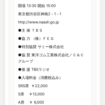
開場 13:30 開始 15:00
東京都渋谷区神南2－1－1
http://www.naash.go.jp
●主 催 ＴＢＳ
●協 力 （株）ＦＥＧ
●特別協賛 サミー株式会社
●協 賛 東洋ゴム工業株式会社／Ｃ＆Ｃ
グループ
●後 援 TBSラジオ
●入場料金（消費税込み）
SRS席 ￥22,000
S席 ￥13,000
A席 ￥ 6,000