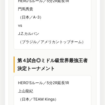
HERO'Sルール／5分2R延長1R
門馬秀貴
（日本／A-3）
vs
J.Z.カルバン
（ブラジル／アメリカントップチーム）
第４試合◎ミドル級世界最強王者
決定トーナメント
HERO'Sルール／5分2R延長1R
上山龍紀
（日本／TEAM Kings）