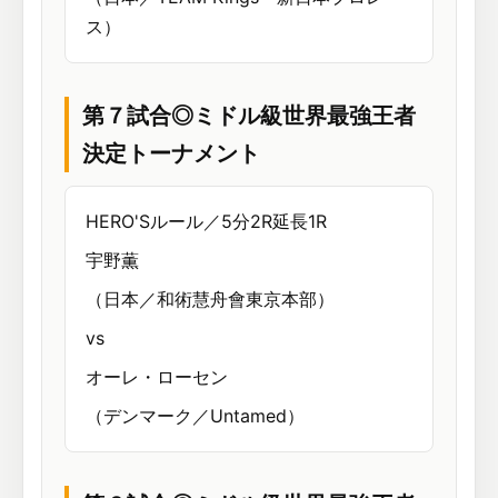
ス）
第７試合◎ミドル級世界最強王者
決定トーナメント
HERO'Sルール／5分2R延長1R
宇野薫
（日本／和術慧舟會東京本部）
vs
オーレ・ローセン
（デンマーク／Untamed）