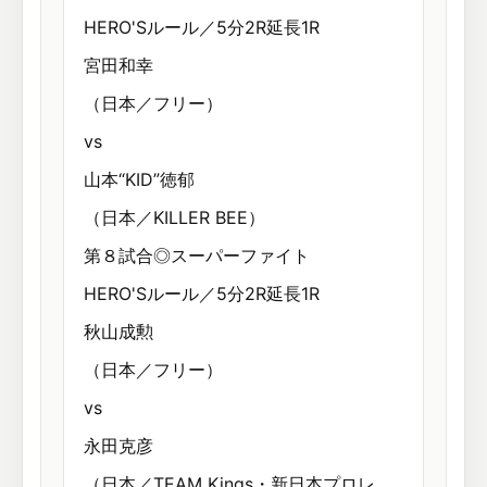
HERO'Sルール／5分2R延長1R
宮田和幸
（日本／フリー）
vs
山本“KID”徳郁
（日本／KILLER BEE）
第８試合◎スーパーファイト
HERO'Sルール／5分2R延長1R
秋山成勲
（日本／フリー）
vs
永田克彦
（日本／TEAM Kings・新日本プロレ