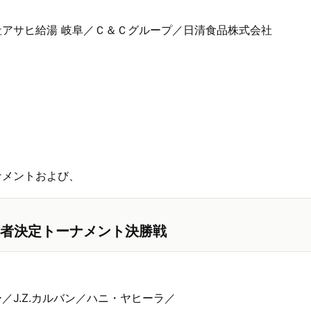
アサヒ給湯 岐阜／Ｃ＆Ｃグループ／日清食品株式会社
ナメントおよび、
者決定トーナメント決勝戦
／J.Z.カルバン／ハニ・ヤヒーラ／