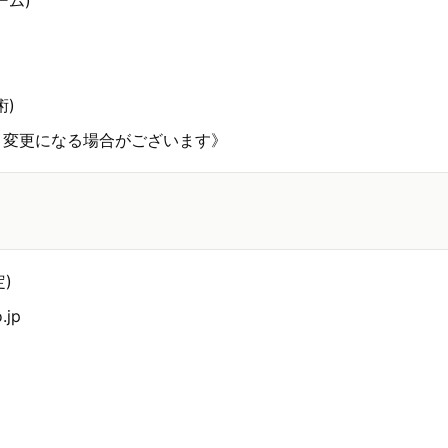
ーム)
術)
り変更になる場合がございます》
定)
.jp