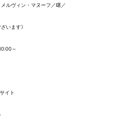
／メルヴィン・マヌーフ／曙／
ございます》
0:00～
ャルサイト
～