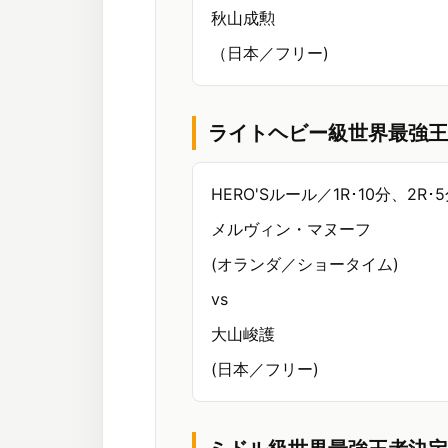
秋山成勲
（日本／フリー)
ライトヘビー級世界最強王
HERO'Sルール／1R･10分、2R･
メルヴィン・マヌーフ
(オランダ／ショータイム)
vs
大山峻護
(日本／フリー)