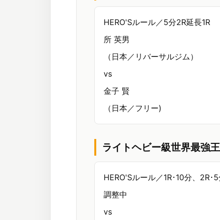
HERO'Sルール／5分2R延長1R
所 英男
（日本／リバーサルジム）
vs
金子 賢
（日本／フリー)
ライトヘビー級世界最強王
HERO'Sルール／1R･10分、2R･
調整中
vs