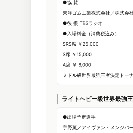
●協 賛
東洋ゴム工業株式会社／株式会社
●後 援 TBSラジオ
●入場料金（消費税込み）
SRS席 ￥25,000
S席 ￥15,000
A席 ￥ 6,000
ミドル級世界最強王者決定トー
ライトヘビー級世界最強王
●出場予定選手
宇野薫／アイヴァン・メンジバー