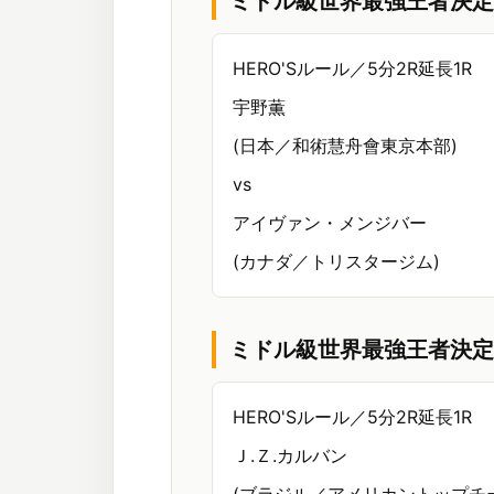
ミドル級世界最強王者決定
HERO'Sルール／5分2R延長1R
宇野薫
(日本／和術慧舟會東京本部)
vs
アイヴァン・メンジバー
(カナダ／トリスタージム)
ミドル級世界最強王者決定
HERO'Sルール／5分2R延長1R
Ｊ.Ｚ.カルバン