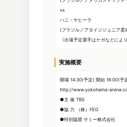
(ブラジル／アメリカントップチ
vs
ハニ・ヤヒーラ
(ブラジル／アタイジジュニア柔
《出場予定選手はケガなどによ
実施概要
開場 14:30(予定) 開始 16:00(予
http://www.yokohama-arena.co
●主 催 TBS
●協 力 （株）FEG
●特別協賛 サミー株式会社