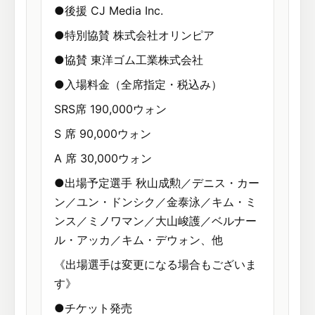
●後援 CJ Media Inc.
●特別協賛 株式会社オリンピア
●協賛 東洋ゴム工業株式会社
●入場料金（全席指定・税込み）
SRS席 190,000ウォン
S 席 90,000ウォン
A 席 30,000ウォン
●出場予定選手 秋山成勲／デニス・カー
ン／ユン・ドンシク／金泰泳／キム・ミ
ンス／ミノワマン／大山峻護／ベルナー
ル・アッカ／キム・デウォン、他
《出場選手は変更になる場合もございま
す》
●チケット発売