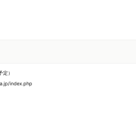
（予定）
.jp/index.php