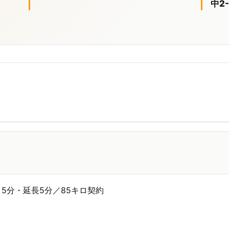
中2-
R・5分・延長5分／85キロ契約