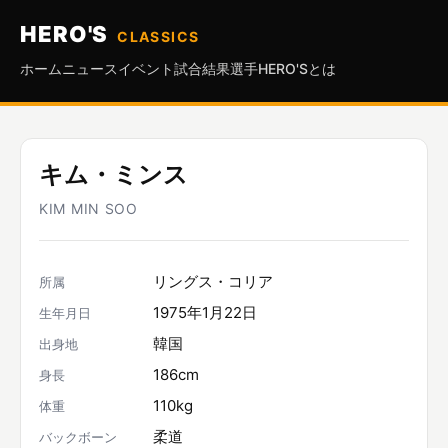
HERO'S
CLASSICS
ホーム
ニュース
イベント
試合結果
選手
HERO'Sとは
キム・ミンス
KIM MIN SOO
リングス・コリア
所属
1975年1月22日
生年月日
韓国
出身地
186cm
身長
110kg
体重
柔道
バックボーン