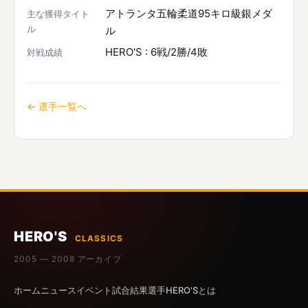
アトランタ五輪柔道95キロ級銀メダ
主な獲得タイト
ル
ル
HERO'S : 6戦/2勝/4敗
対戦成績
← 選手一覧へ
HERO'S
CLASSICS
2005 — 2008 アーカイブ
ホーム
ニュース
イベント
試合結果
選手
HERO'Sとは