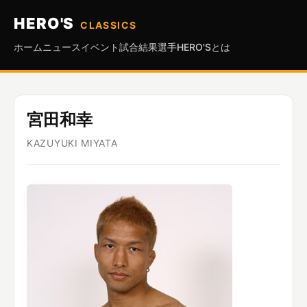
HERO'S
CLASSICS
ホーム
ニュース
イベント
試合結果
選手
HERO'Sとは
宮田和幸
KAZUYUKI MIYATA