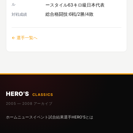
ル
ースタイル63キロ級日本代表
総合格闘技:6戦/2勝/4敗
対戦成績
← 選手一覧へ
HERO'S
CLASSICS
2005 — 2008 アーカイブ
ホーム
ニュース
イベント
試合結果
選手
HERO'Sとは