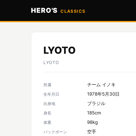
HERO'S
CLASSICS
LYOTO
LYOTO
チーム イノキ
所属
1978年5月30日
生年月日
ブラジル
出身地
185cm
身長
98kg
体重
空手
バックボーン