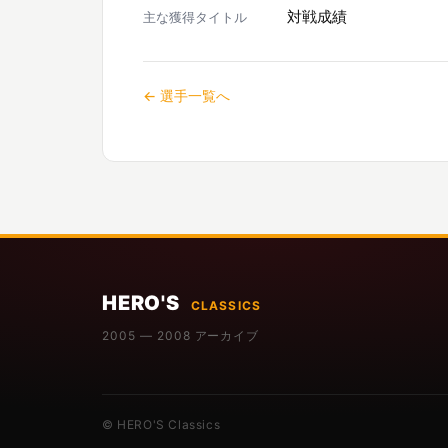
対戦成績
主な獲得タイトル
← 選手一覧へ
HERO'S
CLASSICS
2005 — 2008 アーカイブ
© HERO'S Classics