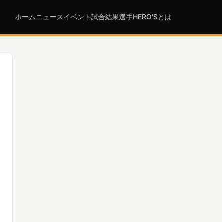
ホーム
ニュース
イベント
試合結果
選手
HERO'Sとは