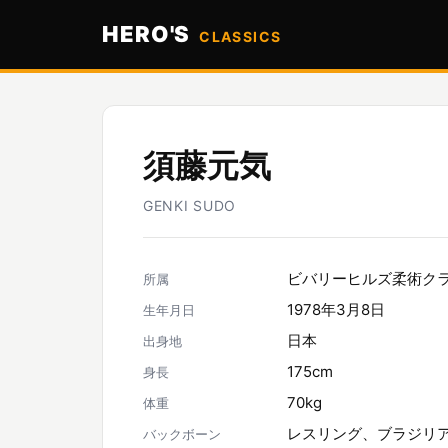
HERO'S
CLASSICS
須藤元気
GENKI SUDO
ビバリーヒルズ柔術ク
所属
1978年3月8日
生年月日
日本
出身地
175cm
身長
70kg
体重
レスリング、ブラジリ
バックボーン