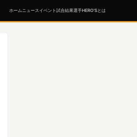
ホーム
ニュース
イベント
試合結果
選手
HERO'Sとは