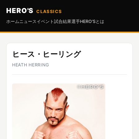
HERO'S
CLASSICS
ホーム
ニュース
イベント
試合結果
選手
HERO'Sとは
ヒース・ヒーリング
HEATH HERRING