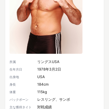
リングスUSA
所属
1978年3月2日
生年月日
USA
出身地
184cm
身長
115kg
体重
レスリング、サンボ
バックボーン
対戦成績
主な獲得タイト