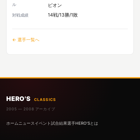
ル
ピオン
14戦/13勝/1敗
対戦成績
← 選手一覧へ
HERO'S
CLASSICS
2005 — 2008 アーカイブ
ホーム
ニュース
イベント
試合結果
選手
HERO'Sとは