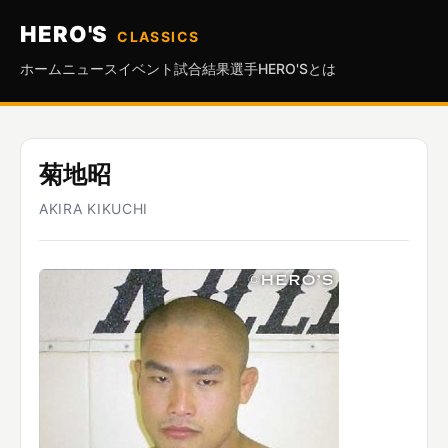
HERO'S
CLASSICS
ホーム
ニュース
イベント
試合結果
選手
HERO'Sとは
菊地昭
AKIRA KIKUCHI