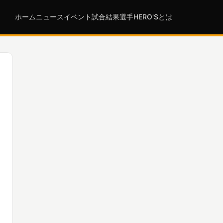
ホーム
ニュース
イベント
試合結果
選手
HERO'Sとは