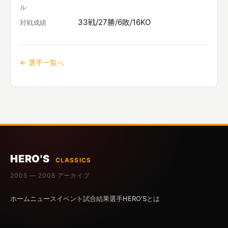
ル
33戦/27勝/6敗/16KO
対戦成績
← 選手一覧へ
HERO'S
CLASSICS
2005 — 2008 アーカイブ
ホーム
ニュース
イベント
試合結果
選手
HERO'Sとは