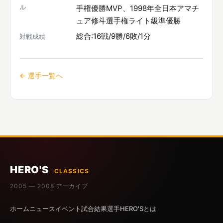
ル
手権優勝MVP、1998年全日本アマチ
ュア修斗選手権ライト級準優勝
総合:16戦/9勝/6敗/1分
対戦成績
← 選手一覧へ
HERO'S
CLASSICS
2005 — 2008 アーカイブ
ホーム
ニュース
イベント
試合結果
選手
HERO'Sとは