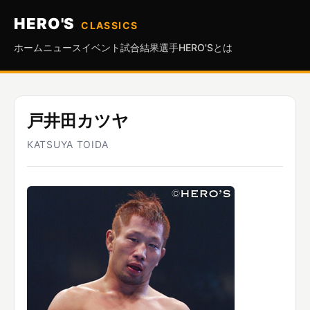
HERO'S
CLASSICS
ホーム
ニュース
イベント
試合結果
選手
HERO'Sとは
戸井田カツヤ
KATSUYA TOIDA