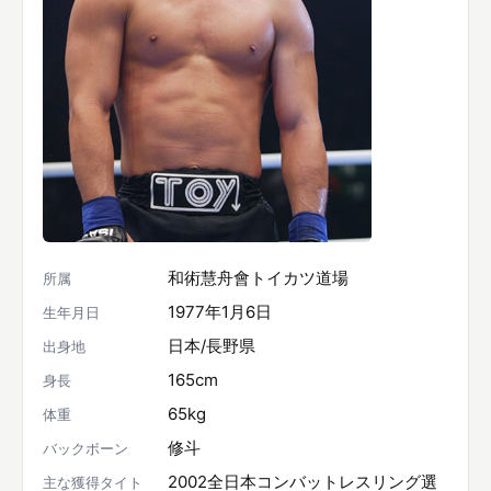
和術慧舟會トイカツ道場
所属
1977年1月6日
生年月日
日本/長野県
出身地
165cm
身長
65kg
体重
修斗
バックボーン
2002全日本コンバットレスリング選
主な獲得タイト