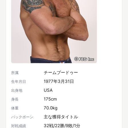
チームブードゥー
所属
1977年3月31日
生年月日
USA
出身地
175cm
身長
70.0kg
体重
主な獲得タイトル
バックボーン
32戦/22勝/9敗/1分
対戦成績