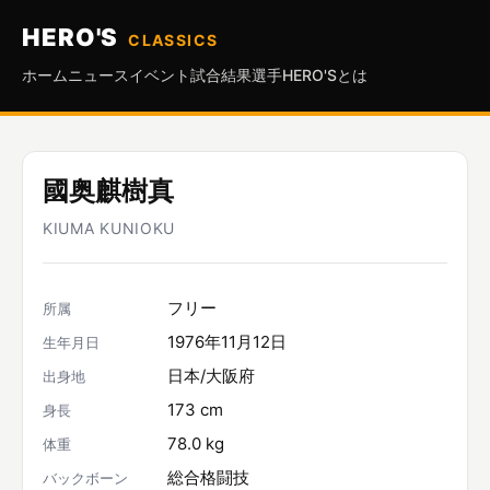
HERO'S
CLASSICS
ホーム
ニュース
イベント
試合結果
選手
HERO'Sとは
國奥麒樹真
KIUMA KUNIOKU
フリー
所属
1976年11月12日
生年月日
日本/大阪府
出身地
173 cm
身長
78.0 kg
体重
総合格闘技
バックボーン