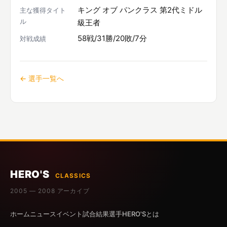
キング オブ パンクラス 第2代ミドル
主な獲得タイト
ル
級王者
58戦/31勝/20敗/7分
対戦成績
← 選手一覧へ
HERO'S
CLASSICS
2005 — 2008 アーカイブ
ホーム
ニュース
イベント
試合結果
選手
HERO'Sとは