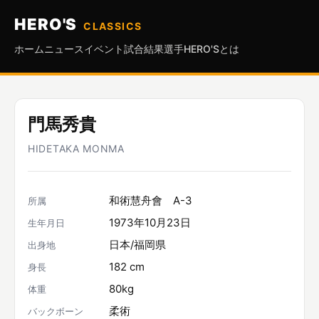
HERO'S
CLASSICS
ホーム
ニュース
イベント
試合結果
選手
HERO'Sとは
門馬秀貴
HIDETAKA MONMA
和術慧舟會 A-3
所属
1973年10月23日
生年月日
日本/福岡県
出身地
182 cm
身長
80kg
体重
柔術
バックボーン