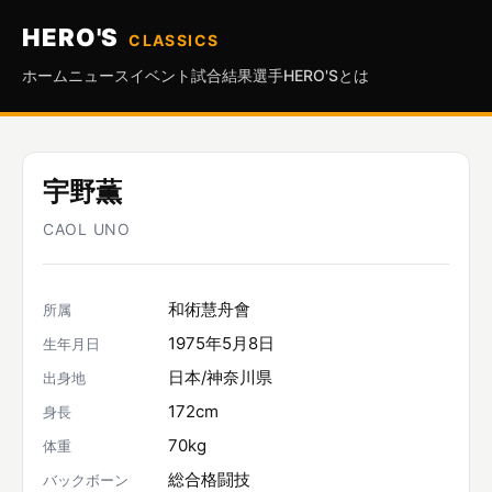
HERO'S
CLASSICS
ホーム
ニュース
イベント
試合結果
選手
HERO'Sとは
宇野薫
CAOL UNO
和術慧舟會
所属
1975年5月8日
生年月日
日本/神奈川県
出身地
172cm
身長
70kg
体重
総合格闘技
バックボーン