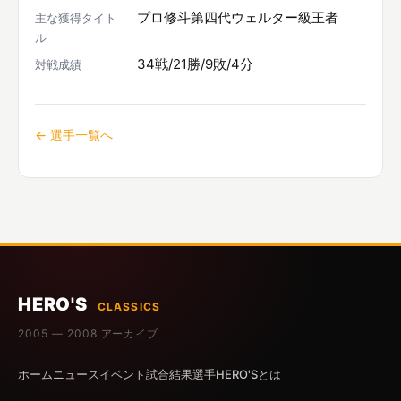
プロ修斗第四代ウェルター級王者
主な獲得タイト
ル
34戦/21勝/9敗/4分
対戦成績
← 選手一覧へ
HERO'S
CLASSICS
2005 — 2008 アーカイブ
ホーム
ニュース
イベント
試合結果
選手
HERO'Sとは