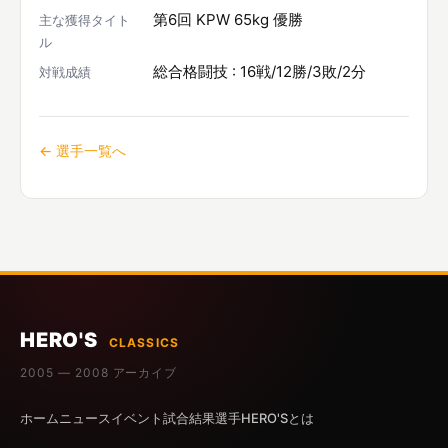
第6回 KPW 65kg 優勝
主な獲得タイト
ル
総合格闘技 : 16戦/12勝/3敗/2分
対戦成績
← 選手一覧へ
HERO'S
CLASSICS
2005 — 2008 アーカイブ
ホーム
ニュース
イベント
試合結果
選手
HERO'Sとは