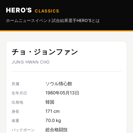
HERO'S
CLASSICS
ホーム
ニュース
イベント
試合結果
選手
HERO'Sとは
チョ・ジョンファン
JUNG HWAN CHO
ソウル情心館
所属
1980年05月13日
生年月日
韓国
出身地
171 cm
身長
70.0 kg
体重
総合格闘技
バックボーン