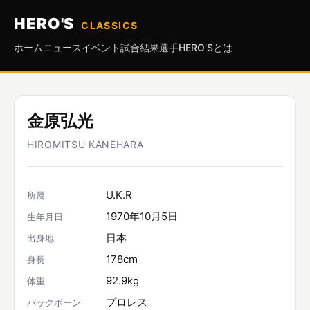
HERO'S
CLASSICS
ホーム
ニュース
イベント
試合結果
選手
HERO'Sとは
金原弘光
HIROMITSU KANEHARA
U.K.R
所属
1970年10月5日
生年月日
日本
出身地
178cm
身長
92.9kg
体重
プロレス
バックボーン