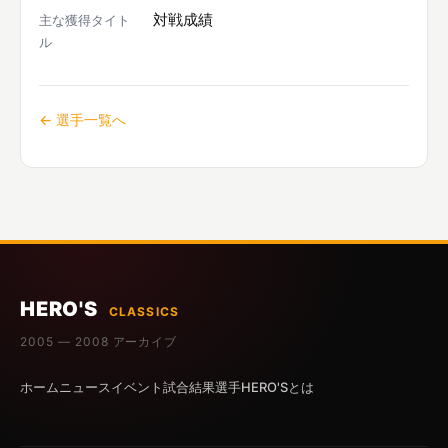
対戦成績
主な獲得タイト
ル
← 選手一覧へ
HERO'S
CLASSICS
2005 — 2008 アーカイブ
ホーム
ニュース
イベント
試合結果
選手
HERO'Sとは