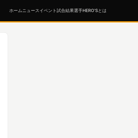
ホーム
ニュース
イベント
試合結果
選手
HERO'Sとは