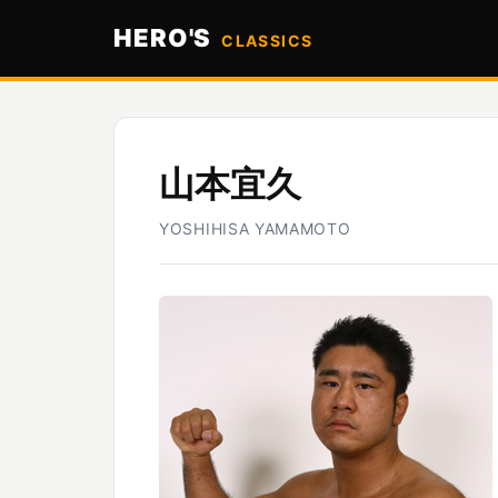
HERO'S
CLASSICS
山本宜久
YOSHIHISA YAMAMOTO