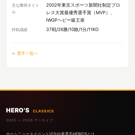
2002年東京スポーツ新聞社制定プロ
主な獲得タイト
ル
レス大賞最優秀選手賞（MVP）、
IWGPヘビー級王座
37戦/26勝/10敗/1分/11KO
対戦成績
← 選手一覧へ
HERO'S
CLASSICS
2005 — 2008 アーカイブ
ホーム
ニュース
イベント
試合結果
選手
HERO'Sとは