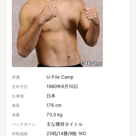
U-File Camp
所属
1980年6月10日
生年月日
日本
出身地
176 cm
身長
73.0 kg
体重
主な獲得タイトル
バックボーン
23戦/14勝/9敗 1KO
対戦成績