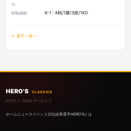
ル
K-1 : 4戦/1勝/3敗/1KO
対戦成績
← 選手一覧へ
HERO'S
CLASSICS
2005 — 2008 アーカイブ
ホーム
ニュース
イベント
試合結果
選手
HERO'Sとは