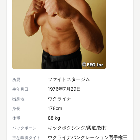
ファイトスタージム
所属
1976年7月29日
生年月日
ウクライナ
出身地
178cm
身長
88 kg
体重
キックボクシング/柔道/散打
バックボーン
ウクライナパンクレーション選手権王
主な獲得タイト