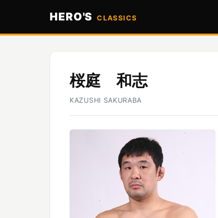
HERO'S
CLASSICS
桜庭 和志
KAZUSHI SAKURABA