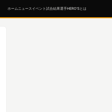
ホーム
ニュース
イベント
試合結果
選手
HERO'Sとは