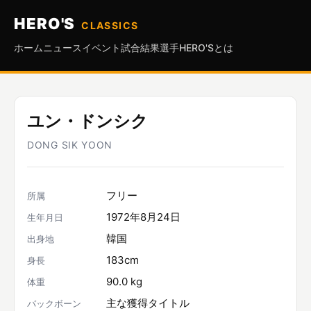
HERO'S
CLASSICS
ホーム
ニュース
イベント
試合結果
選手
HERO'Sとは
ユン・ドンシク
DONG SIK YOON
フリー
所属
1972年8月24日
生年月日
韓国
出身地
183cm
身長
90.0 kg
体重
主な獲得タイトル
バックボーン