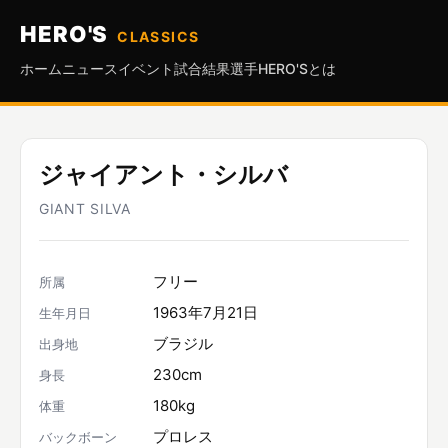
HERO'S
CLASSICS
ホーム
ニュース
イベント
試合結果
選手
HERO'Sとは
ジャイアント・シルバ
GIANT SILVA
フリー
所属
1963年7月21日
生年月日
ブラジル
出身地
230cm
身長
180kg
体重
プロレス
バックボーン