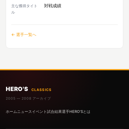
対戦成績
主な獲得タイト
ル
← 選手一覧へ
HERO'S
CLASSICS
2005 — 2008 アーカイブ
ホーム
ニュース
イベント
試合結果
選手
HERO'Sとは