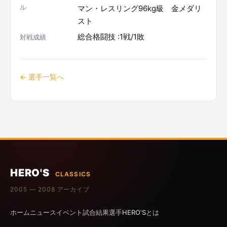
ル
マン・レスリング96kg級 金メダリ
スト
総合格闘技 :1戦/1敗
対戦成績
← 選手一覧へ
HERO'S
CLASSICS
2005 — 2008 アーカイブ
ホーム
ニュース
イベント
試合結果
選手
HERO'Sとは