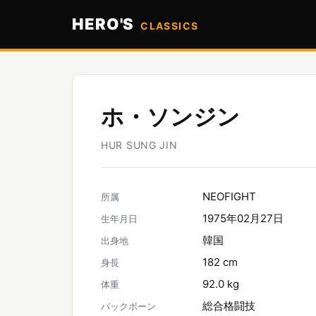
HERO'S
CLASSICS
ホ・ソンジン
HUR SUNG JIN
NEOFIGHT
所属
1975年02月27日
生年月日
韓国
出身地
182 cm
身長
92.0 kg
体重
総合格闘技
バックボーン