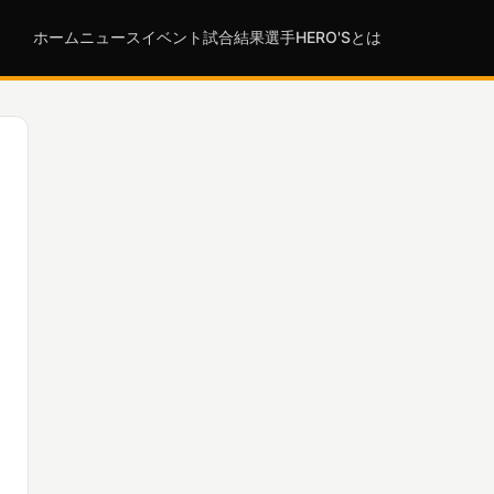
ホーム
ニュース
イベント
試合結果
選手
HERO'Sとは