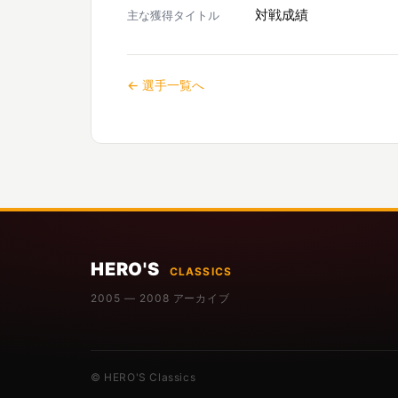
対戦成績
主な獲得タイトル
← 選手一覧へ
HERO'S
CLASSICS
2005 — 2008 アーカイブ
© HERO'S Classics