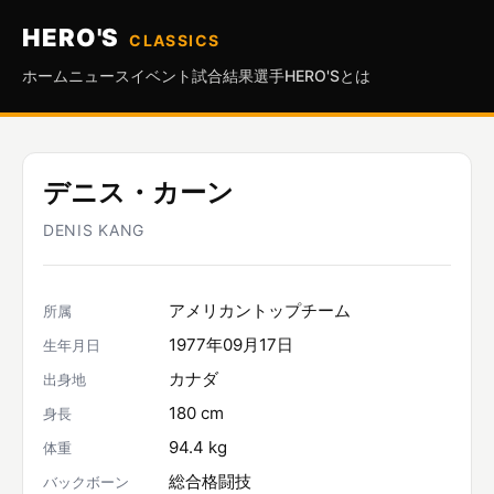
HERO'S
CLASSICS
ホーム
ニュース
イベント
試合結果
選手
HERO'Sとは
デニス・カーン
DENIS KANG
アメリカントップチーム
所属
1977年09月17日
生年月日
カナダ
出身地
180 cm
身長
94.4 kg
体重
総合格闘技
バックボーン