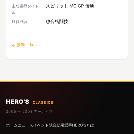
スピリット MC GP 優勝
主な獲得タイト
ル
総合格闘技 :
対戦成績
← 選手一覧へ
HERO'S
CLASSICS
2005 — 2008 アーカイブ
ホーム
ニュース
イベント
試合結果
選手
HERO'Sとは