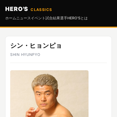
HERO'S
CLASSICS
ホーム
ニュース
イベント
試合結果
選手
HERO'Sとは
シン・ヒョンピョ
SHIN HYUNPYO