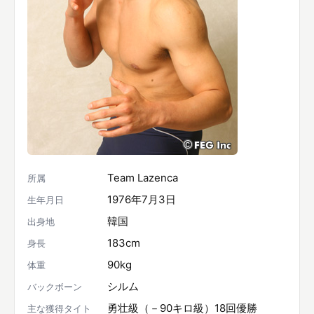
Team Lazenca
所属
1976年7月3日
生年月日
韓国
出身地
183cm
身長
90kg
体重
シルム
バックボーン
勇壮級（－90キロ級）18回優勝
主な獲得タイト