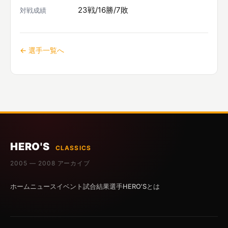
23戦/16勝/7敗
対戦成績
← 選手一覧へ
HERO'S
CLASSICS
2005 — 2008 アーカイブ
ホーム
ニュース
イベント
試合結果
選手
HERO'Sとは