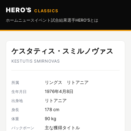
HERO'S
CLASSICS
ホーム
ニュース
イベント
試合結果
選手
HERO'Sとは
ケスタティス・スミルノヴァス
KESTUTIS SMIRNOVAS
リングス リトアニア
所属
1976年4月8日
生年月日
リトアニア
出身地
178 cm
身長
90 kg
体重
主な獲得タイトル
バックボーン