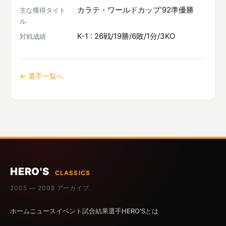
カラテ・ワールドカップ’92準優勝
主な獲得タイト
ル
K-1 : 26戦/19勝/6敗/1分/3KO
対戦成績
← 選手一覧へ
HERO'S
CLASSICS
2005 — 2008 アーカイブ
ホーム
ニュース
イベント
試合結果
選手
HERO'Sとは