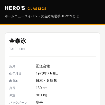
HERO'S
CLASSICS
ホーム
ニュース
イベント
試合結果
選手
HERO'Sとは
金泰泳
TAIEI KIN
正道会館
所属
1970年7月8日
生年月日
日本・兵庫県
出身地
180 cm
身長
96.1 kg
体重
空手
バックボーン