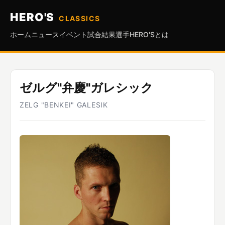
HERO'S
CLASSICS
ホーム
ニュース
イベント
試合結果
選手
HERO'Sとは
ゼルグ"弁慶"ガレシック
ZELG "BENKEI" GALESIK