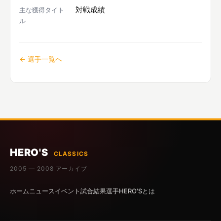
対戦成績
主な獲得タイト
ル
← 選手一覧へ
HERO'S
CLASSICS
2005 — 2008 アーカイブ
ホーム
ニュース
イベント
試合結果
選手
HERO'Sとは