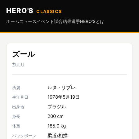
HERO'S
CLASSICS
ホーム
ニュース
イベント
試合結果
選手
HERO'Sとは
ズール
ZULU
ルタ・リブレ
所属
1978年5月19日
生年月日
ブラジル
出身地
200 cm
身長
185.0 kg
体重
柔道/相撲
バックボーン