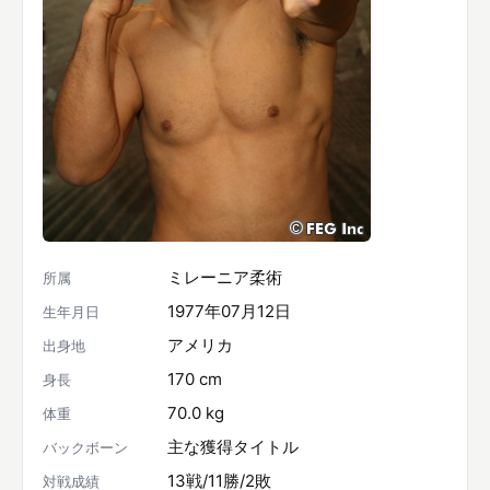
ミレーニア柔術
所属
1977年07月12日
生年月日
アメリカ
出身地
170 cm
身長
70.0 kg
体重
主な獲得タイトル
バックボーン
13戦/11勝/2敗
対戦成績