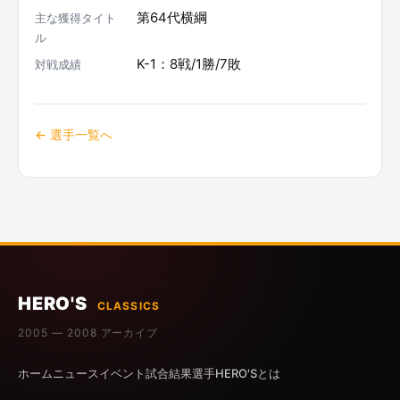
第64代横綱
主な獲得タイト
ル
K-1：8戦/1勝/7敗
対戦成績
← 選手一覧へ
HERO'S
CLASSICS
2005 — 2008 アーカイブ
ホーム
ニュース
イベント
試合結果
選手
HERO'Sとは