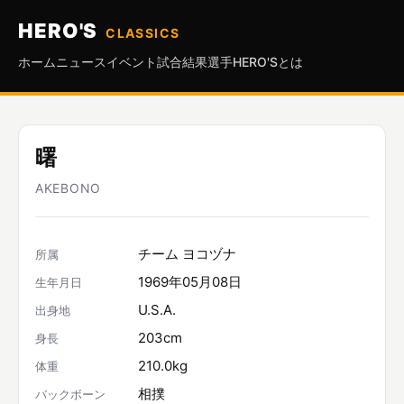
HERO'S
CLASSICS
ホーム
ニュース
イベント
試合結果
選手
HERO'Sとは
曙
AKEBONO
チーム ヨコヅナ
所属
1969年05月08日
生年月日
U.S.A.
出身地
203cm
身長
210.0kg
体重
相撲
バックボーン