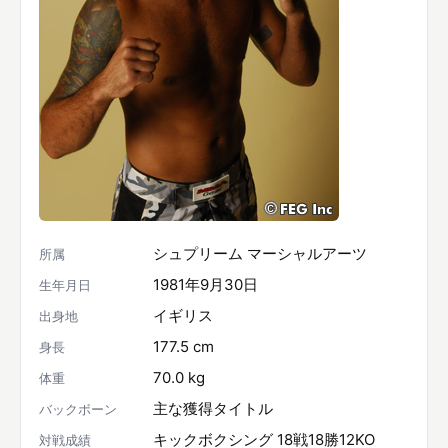
シュプリーム マーシャルアーツ
所属
1981年9月30日
生年月日
イギリス
出身地
177.5 cm
身長
70.0 kg
体重
主な獲得タイトル
バックボーン
キックボクシング 18戦18勝12KO
対戦成績