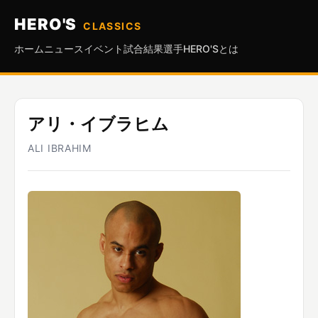
HERO'S
CLASSICS
ホーム
ニュース
イベント
試合結果
選手
HERO'Sとは
アリ・イブラヒム
ALI IBRAHIM