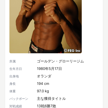
ゴールデン・グローリージム
所属
1980年5月17日
生年月日
オランダ
出身地
194 cm
身長
97.0 kg
体重
主な獲得タイトル
バックボーン
13戦6勝7敗
対戦成績