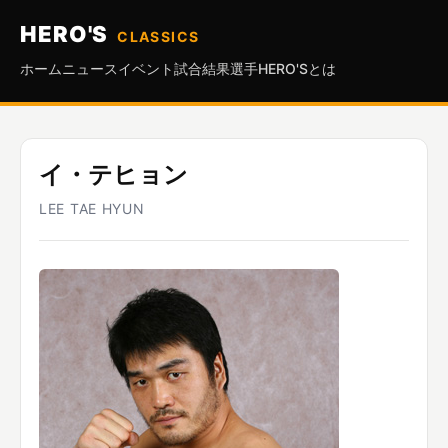
HERO'S
CLASSICS
ホーム
ニュース
イベント
試合結果
選手
HERO'Sとは
イ・テヒョン
LEE TAE HYUN