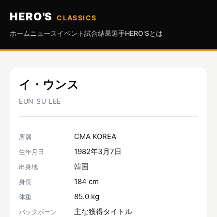
HERO'S
CLASSICS
ホーム
ニュース
イベント
試合結果
選手
HERO'Sとは
イ・ウンス
EUN SU LEE
CMA KOREA
所属
1982年3月7日
生年月日
韓国
出身地
184 cm
身長
85.0 kg
体重
主な獲得タイトル
バックボーン