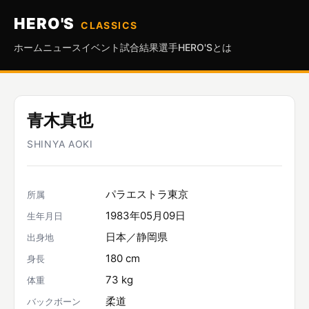
HERO'S
CLASSICS
ホーム
ニュース
イベント
試合結果
選手
HERO'Sとは
青木真也
SHINYA AOKI
パラエストラ東京
所属
1983年05月09日
生年月日
日本／静岡県
出身地
180 cm
身長
73 kg
体重
柔道
バックボーン