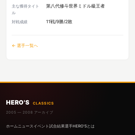
第八代修斗世界ミドル級王者
主な獲得タイト
ル
11戦/9勝/2敗
対戦成績
← 選手一覧へ
HERO'S
CLASSICS
2005 — 2008 アーカイブ
ホーム
ニュース
イベント
試合結果
選手
HERO'Sとは