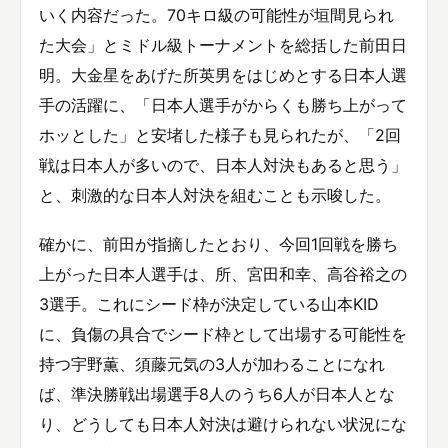
いく内容だった。70キロ級の可能性が垣間見られ
た大会」とミドル級トーナメントを総括した前田日
明。大金星をあげた所英男をはじめとする日本人選
手の活躍に、「日本人選手がからくも勝ち上がって
ホッとした」と安堵した様子も見られたが、「2回
戦は日本人が多いので、日本人対決もあると思う」
と、刺激的な日本人対決を組むことも示唆した。
確かに、前田が指摘したとおり、今回1回戦を勝ち
上がった日本人選手は、所、宮田和幸、高谷裕之の
3選手。これにシード枠が決定している山本KID
に、負傷の具合でシード枠として出場する可能性を
持つ宇野薫、須藤元気の3人が加わることになれ
ば、準決勝戦出場選手8人のうち6人が日本人とな
り、どうしても日本人対決は避けられない状況にな