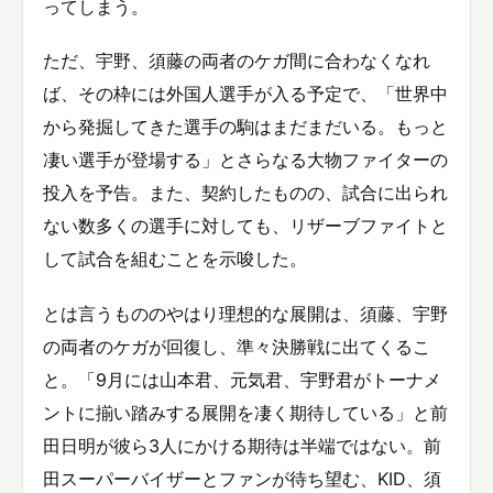
ってしまう。
ただ、宇野、須藤の両者のケガ間に合わなくなれ
ば、その枠には外国人選手が入る予定で、「世界中
から発掘してきた選手の駒はまだまだいる。もっと
凄い選手が登場する」とさらなる大物ファイターの
投入を予告。また、契約したものの、試合に出られ
ない数多くの選手に対しても、リザーブファイトと
して試合を組むことを示唆した。
とは言うもののやはり理想的な展開は、須藤、宇野
の両者のケガが回復し、準々決勝戦に出てくるこ
と。「9月には山本君、元気君、宇野君がトーナメ
ントに揃い踏みする展開を凄く期待している」と前
田日明が彼ら3人にかける期待は半端ではない。前
田スーパーバイザーとファンが待ち望む、KID、須