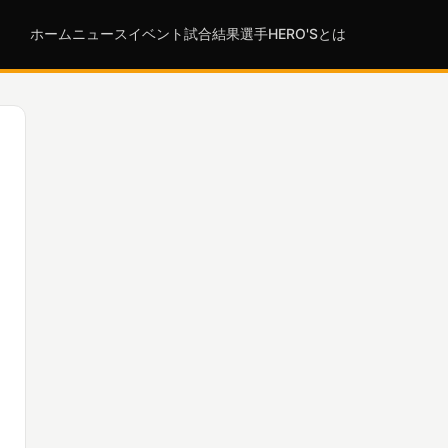
ホーム
ニュース
イベント
試合結果
選手
HERO'Sとは