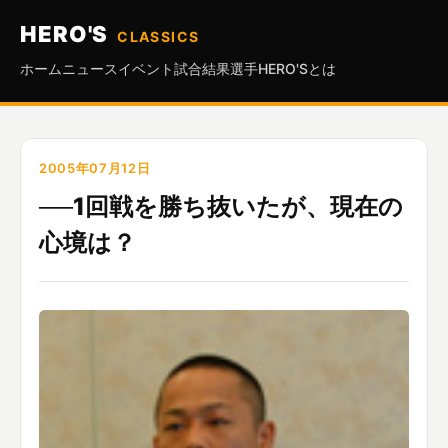
HERO'S
CLASSICS
ホーム
ニュース
イベント
試合結果
選手
HERO'Sとは
2005年07月12日
──1回戦を勝ち抜いたが、現在の
心境は？