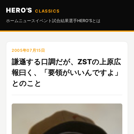
HERO'S
CLASSICS
ホーム
ニュース
イベント
試合結果
選手
HERO'Sとは
2005年07月15日
謙遜する口調だが、ZSTの上原広
報曰く、「要領がいいんですよ」
とのこと