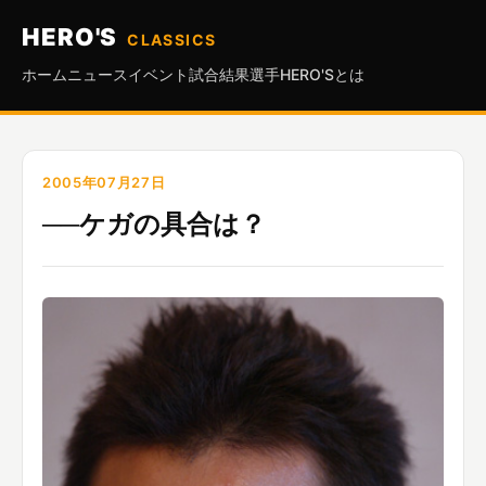
HERO'S
CLASSICS
ホーム
ニュース
イベント
試合結果
選手
HERO'Sとは
2005年07月27日
──ケガの具合は？